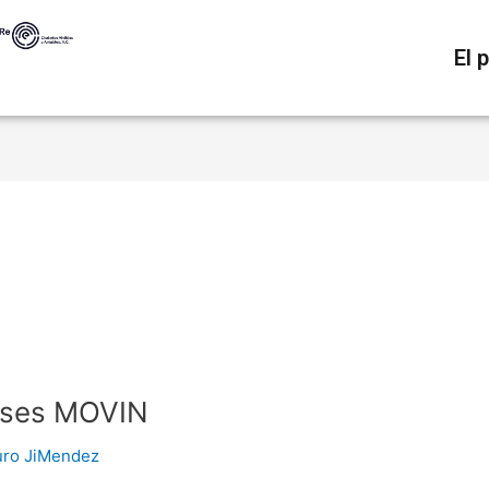
El 
buses MOVIN
uro JiMendez