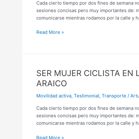
Cada cierto tiempo por dos fines de semana no
Bici-
sesiones concisas pero muy importantes de: mec
buses
comunicarse mientras rodamos por la calle y ha
MOVIN
Read More »
SER
SER MUJER CICLISTA EN
MUJER
ARAICO
CICLISTA
EN
Movilidad activa
,
Testimonial
,
Transporte
/
Art
LA
Cada cierto tiempo por dos fines de semana no
CDMX:
sesiones concisas pero muy importantes de: mec
ENTRE
comunicarse mientras rodamos por la calle y ha
OSADÍA
Y
Read More »
ADMIRACIÓN