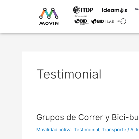
Ir
al
contenido
Testimonial
Grupos
Grupos de Correr y Bici-
de
Movilidad activa
,
Testimonial
,
Transporte
/
Art
Correr
y