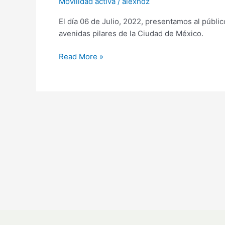
Movilidad activa
/
alexhdz
DE
El día 06 de Julio, 2022, presentamos al públi
MOVILIDAD
avenidas pilares de la Ciudad de México.
SUSTENTABLE
E
Read More »
INTELIGENTE